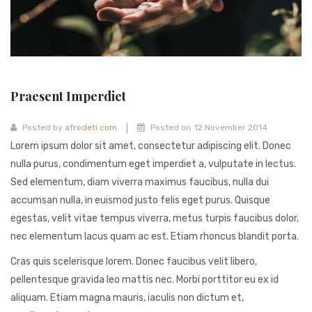
Fashion Earrings
Hoop Earrings
SHOP
Praesent Imperdiet
PAGES
About Us
|
Posted by
afrodeti.com
Posted on
12 November 2014
Lorem ipsum dolor sit amet, consectetur adipiscing elit. Donec
Contact
nulla purus, condimentum eget imperdiet a, vulputate in lectus.
Sed elementum, diam viverra maximus faucibus, nulla dui
Terms And Services
accumsan nulla, in euismod justo felis eget purus. Quisque
Terms and Conditions
egestas, velit vitae tempus viverra, metus turpis faucibus dolor,
nec elementum lacus quam ac est. Etiam rhoncus blandit porta.
Refund and Returns Policy
Cras quis scelerisque lorem. Donec faucibus velit libero,
pellentesque gravida leo mattis nec. Morbi porttitor eu ex id
aliquam. Etiam magna mauris, iaculis non dictum et,