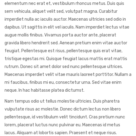
elementum nec erat et, vestibulum rhoncus metus. Duis quis
sem vehicula, aliquet velit sed, volutpat magna. Curabitur
imperdiet nulla ac iaculis auctor. Maecenas ultricies sed odio in
dapibus. Ut sagittis in elit vel iaculis. Nam imperdiet lectus vitae
augue mollis finibus. Vivamus porta auctor ante, placerat
gravida libero hendrerit sed. Aenean pretium enim vitae auctor
feugiat. Pellentesque est risus, pellentesque quis erat vitae,
tristique egestas mi. Quisque feugiat lacus mattis erat mattis
rutrum. Donec sit amet dolor sed nunc pellentesque ultrices.
Maecenas imperdiet velit vitae mauris laoreet porttitor. Nullam a
mi faucibus, finibus mi eu, consectetur urna. Sed vitae enim
neque. In hac habitasse platea dictumst.
Nam tempus odio ut tellus molestie ultricies. Duis pharetra
vulputate risus ac molestie. Donec dictum lectus non libero
pellentesque, id vestibulum velit tincidunt. Cras pretium nunc
lorem, placerat luctus nunc pulvinar eu. Maecenas id metus
lacus. Aliquam at lobortis sapien. Praesent et neque risus.