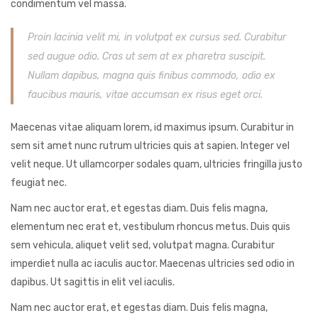
condimentum vel massa.
Proin lacinia velit mi, in volutpat ex cursus sed. Curabitur
sed augue odio. Cras ut sem at ex pharetra suscipit.
Nullam dapibus, magna quis finibus commodo, odio ex
faucibus mauris, vitae accumsan ex risus eget orci.
Maecenas vitae aliquam lorem, id maximus ipsum. Curabitur in
sem sit amet nunc rutrum ultricies quis at sapien. Integer vel
velit neque. Ut ullamcorper sodales quam, ultricies fringilla justo
feugiat nec.
Nam nec auctor erat, et egestas diam. Duis felis magna,
elementum nec erat et, vestibulum rhoncus metus. Duis quis
sem vehicula, aliquet velit sed, volutpat magna. Curabitur
imperdiet nulla ac iaculis auctor. Maecenas ultricies sed odio in
dapibus. Ut sagittis in elit vel iaculis.
Nam nec auctor erat, et egestas diam. Duis felis magna,