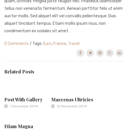
quam, ultricies fringilla justo feugiat nec. Phasellus ullamcorper
tellus non venenatis fermentum. Aenean porttitor felis ut enim
auctor mollis. Sed aliquet elit vel convallis pellentesque. Duis
aliquet tincidunt tempus. Etiam mollis ipsum risus, non
condimentum ex sodales sit amet.
0 Comments
/ Tags:
Euro
,
France
,
Travel
Related Posts
Post With Gallery
Maecenas Ultricies
1 December 2014
12 November 2014
Etiam Magna