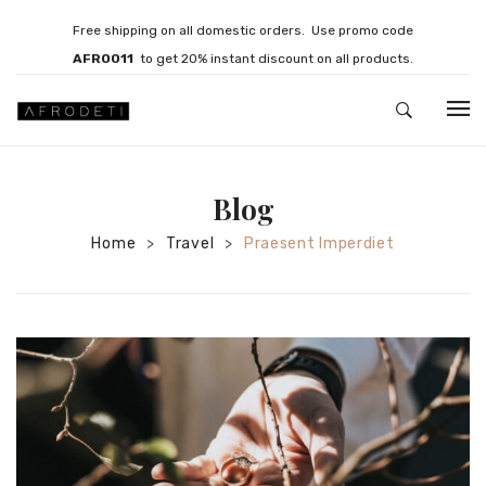
Free shipping on all domestic orders. Use promo code
AFRO011
to get 20% instant discount on all products.
HOME
Blog
JEWELLERY
Home
Travel
Praesent Imperdiet
>
>
Necklaces
Bracelets
Brooches
EARRINGS
Statement Earrings
Gemstone Earrings